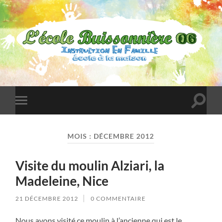
L'École
Buissonnière
06
Toggle
Toggle
search
mobile
field
menu
MOIS :
DÉCEMBRE 2012
Visite du moulin Alziari, la
Madeleine, Nice
21 DÉCEMBRE 2012
0 COMMENTAIRE
Nous avons visité ce moulin à l’ancienne qui est le