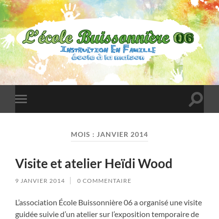
L'École
Buissonnière
06
Toggle
Toggle
search
mobile
field
menu
MOIS :
JANVIER 2014
Visite et atelier Heïdi Wood
9 JANVIER 2014
0 COMMENTAIRE
L’association École Buissonnière 06 a organisé une visite
guidée suivie d’un atelier sur l’exposition temporaire de