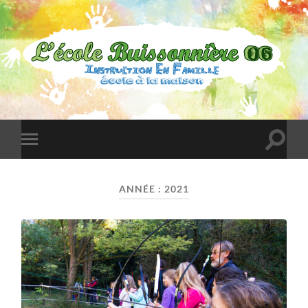
L'École
Buissonnière
06
Toggle
Toggle
search
mobile
field
menu
ANNÉE :
2021