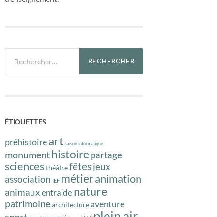
Rechercher :
ÉTIQUETTES
art
préhistoire
saison
informatique
histoire
monument
partage
sciences
fêtes
jeux
théâtre
métier
animation
association
IEF
nature
animaux
entraide
patrimoine
aventure
architecture
plein air
sport