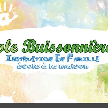
L'École
Buissonnière
06