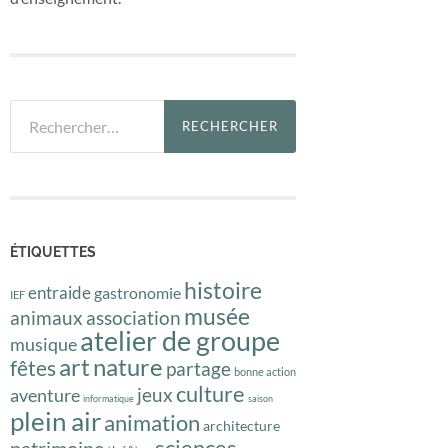
Rechercher :
ÉTIQUETTES
histoire
entraide
gastronomie
IEF
musée
animaux
association
atelier de groupe
musique
art
nature
fêtes
partage
bonne action
culture
jeux
aventure
informatique
saison
plein air
animation
architecture
sciences
patrimoine