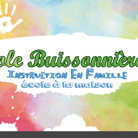
L'École
Buissonnière
06