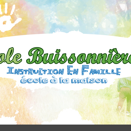
L'École
Buissonnière
06