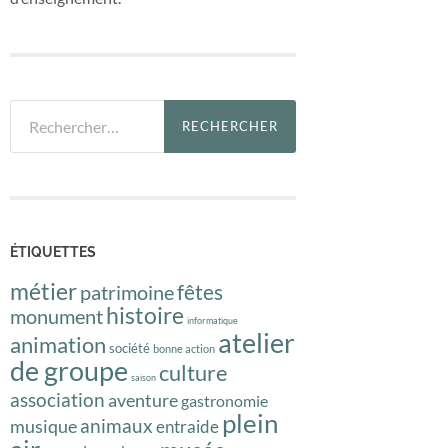
Rechercher :
ÉTIQUETTES
métier
fêtes
patrimoine
histoire
monument
informatique
atelier
animation
société
bonne action
de groupe
culture
saison
association
aventure
gastronomie
plein
animaux
musique
entraide