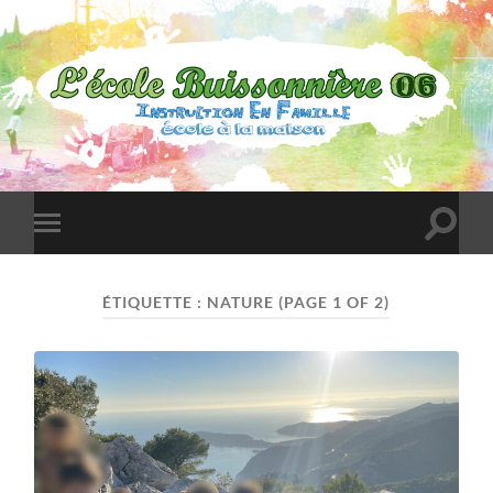
L'École
Buissonnière
06
Toggle
Toggle
search
mobile
field
menu
ÉTIQUETTE :
NATURE
(PAGE 1 OF 2)